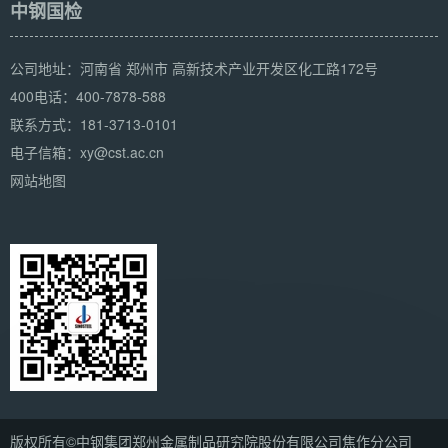
中钢国检
公司地址：河南省 郑州市 高新技术产业开发区化工路172号
400电话：400-7878-588
联系方式：181-3713-0101
电子信箱：xy@cst.ac.cn
网站地图
版权所有©中钢集团郑州金属制品研究院股份有限公司焦作分公司