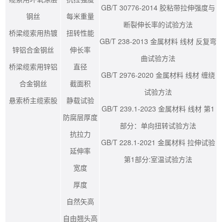
GB/T 30776-2014 胶粘带拉伸强度与
钢丝
每米重量
断裂伸长率的试验方法
桥梁缆索用热镀
扭转性能
GB/T 238-2013 金属材料 线材 反复弯
锌铝合金钢丝
伸长率
曲试验方法
桥梁缆索用锌铝
直径
GB/T 2976-2020 金属材料 线材 缠绕
合金钢丝
截面积
试验方法
悬索桥主缆索股
静载试验
GB/T 239.1-2023 金属材料 线材 第1
防腐层厚度
部分：单向扭转试验方法
抗拉力
GB/T 228.1-2021 金属材料 拉伸试验
延伸率
第1部分:室温试验方法
宽度
厚度
自然矢高
自由翘头高