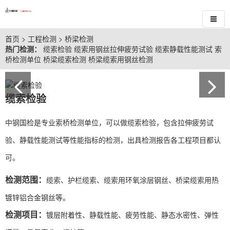
首页
>
工程检测
>
桥梁检测
热门检测：
缆索检验
缆索用钢丝拉伸疲劳试验
缆索静载性能测试
索
桥检测单位
桥梁缆索检测
桥梁缆索用钢丝检测
缆索检验
中钢国检是专业索桥检测单位，可以做缆索检验，包含拉伸疲劳试
验、静载性能测试等性能指标的检测，出具检测报告各工程项目都认
可。
检测范围：
缆索、护栏缆索、缆索用环氧涂层钢丝、桥梁缆索用热
镀锌铝合金钢丝等。
检测项目：
镀层附着性、静载性能、疲劳性能、静态水密性、弹性