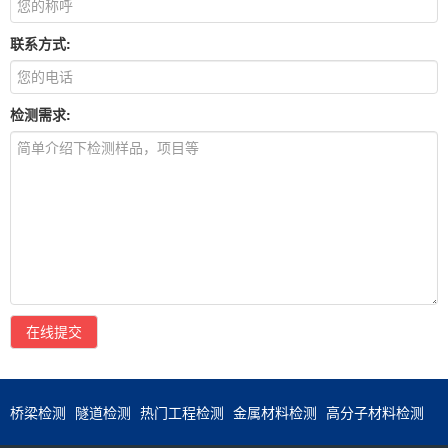
联系方式:
检测需求:
在线提交
桥梁检测
隧道检测
热门工程检测
金属材料检测
高分子材料检测