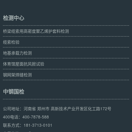
检测中心
桥梁缆索用高密度聚乙烯护套料检测
缆索检验
地基承载力检测
体育馆屋面抗风掀试验
钢网架焊缝检测
中钢国检
公司地址：河南省 郑州市 高新技术产业开发区化工路172号
400电话：400-7878-588
联系方式：181-3713-0101