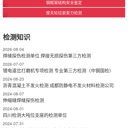
钢框架结构安全鉴定
摩天轮拉索索力检测
检测知识
2026-08-04
焊缝探伤检测单位 焊接无损探伤第三方检测
2026-07-07
锂电道岔打磨机专项检测 专业第三方检测（中钢国检）
2024-08-23
沥青混凝土不发火检测 成都防静电不发火材料检测公司
2024-08-07
伸缩缝焊缝探伤检测
2024-08-01
四川检测大吨位支座的检测单位
2024-07-31