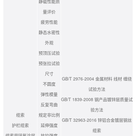
静载性能质
量评价
疲劳性能
静态水密性
外观
预顶压试验
预张拉试验
尺寸
GB/T 2976-2004 金属材料 线材 缠绕
不圆度
试验方法
弹性模量
GB/T 1839-2008 钢产品镀锌层质量试
反复弯曲
验方法
缆索
规定非比例
GB/T 32963-2016 锌铝合金镀层钢丝
护栏缆索
延伸强度
缆索
缆索用环氧涂层
抗拉强度