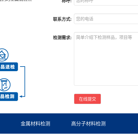
称呼:
联系方式:
检测需求:
在线提交
金属材料检测
高分子材料检测