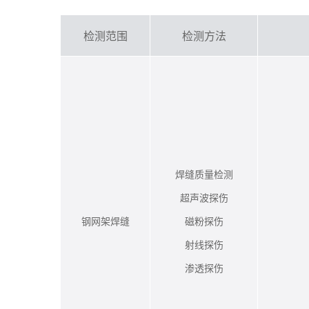
检测范围
检测方法
焊缝质量检测
超声波探伤
钢网架焊缝
磁粉探伤
射线探伤
渗透探伤