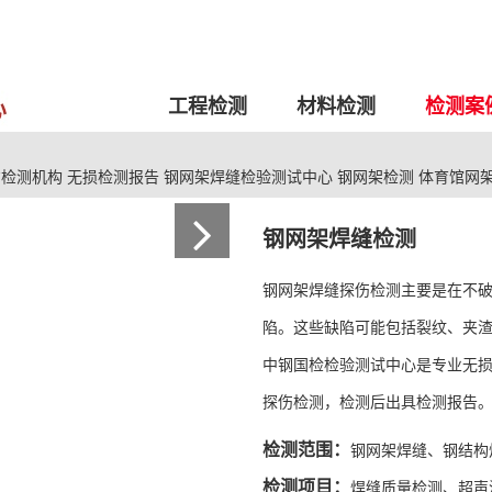
工程检测
材料检测
检测案
方检测机构
无损检测报告
钢网架焊缝检验测试中心
钢网架检测
体育馆网
钢网架焊缝检测
钢网架焊缝探伤检测主要是在不
陷。这些缺陷可能包括裂纹、夹
中钢国检检验测试中心是专业无
探伤检测，检测后出具检测报告
检测范围：
钢网架焊缝、钢结构
检测项目：
焊缝质量检测、超声