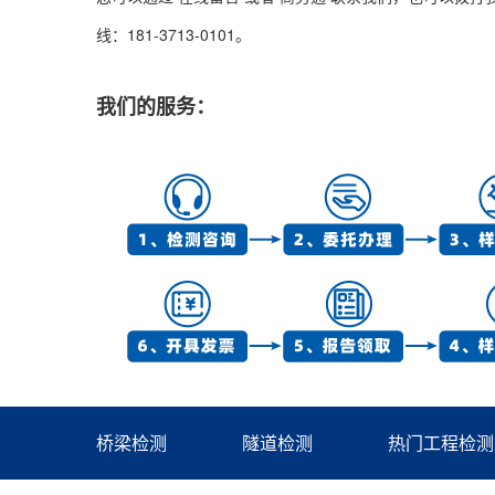
线：181-3713-0101。
我们的服务：
桥梁检测
隧道检测
热门工程检测