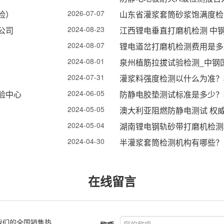
2026-07-07
检）
山东省灌浆套筒砂浆饱满度检
2024-08-23
公司
江西锂电垂直打磨机检测 中
2024-08-07
锂电道岔打磨机检测费用是多
2024-08-01
泉州植筋拉拔试验检测_中钢
2024-07-31
灌浆料强度检测以什么为准？
2024-06-05
验中心
防静电胶垫测试标准是多少？
2024-05-05
澳大利亚阻燃防静电测试 权
2024-05-04
湖南锂电钢轨砂带打磨机检测
2024-04-30
半灌浆套筒检测机构有哪些？
在线留言
我们的全国销售热