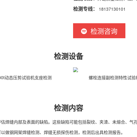
检测专线：
18137130101
检测咨询
检测设备
000t动态压剪试验机支座检测
螺栓连接副检测特性试验
检测内容
评估焊缝内部及表面的缺陷。这些缺陷可能包括裂纹、夹渣、未熔合、气
可以做钢网架焊缝检测、焊缝无损探伤检测，检测后出具检测报告。