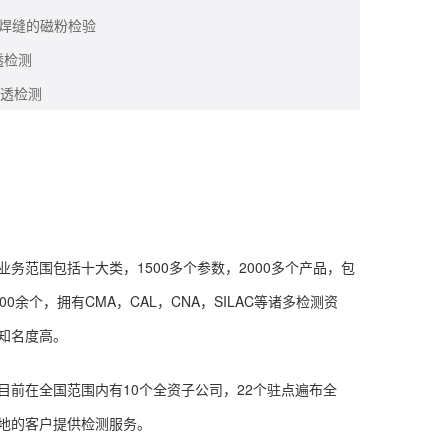
检验.焊缝的磁粉检验
渗透检测
 渗透检测
业务范围包括十大类，1500多个参数，2000多个产品，包
00余个，拥有CMA，CAL，CNA，SILAC等诸多检测资
知名度高。
目前在全国范围内有10个全资子公司，22个驻点遍布全
地的客户提供检测服务。