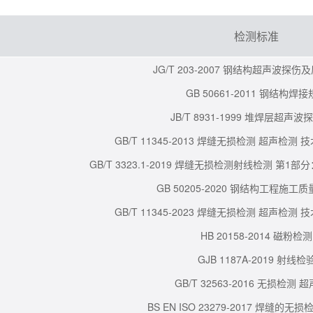
检测标准
JG/T 203-2007 钢结构超声波探
GB 50661-2011 钢结构焊
JB/T 8931-1999 堆焊层超声
GB/T 11345-2013 焊缝无损检测 超声检
GB/T 3323.1-2019 焊缝无损检测射线检测 第
GB 50205-2020 钢结构工程施工
GB/T 11345-2023 焊缝无损检测 超声检
HB 20158-2014 磁粉检测
GJB 1187A-2019 射线检
GB/T 32563-2016 无损检测 
BS EN ISO 23279-2017 焊缝的无