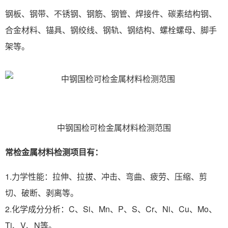
钢板、钢带、不锈钢、钢筋、钢管、焊接件、碳素结构钢、
合金材料、锚具、钢绞线、钢轨、钢结构、螺栓螺母、脚手
架等。
中钢国检可检金属材料检测范围
常检金属材料检测项目有：
1.力学性能：拉伸、拉拔、冲击、弯曲、疲劳、压缩、剪
切、破断、剥离等。
2.化学成分分析：C、Si、Mn、P、S、Cr、Ni、Cu、Mo、
Ti、V、N等。