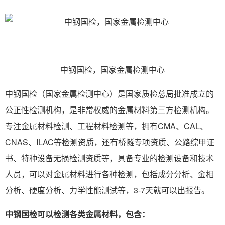
中钢国检，国家金属检测中心
中钢国检（国家金属检测中心）是国家质检总局批准成立的
公正性检测机构，是非常权威的金属材料第三方检测机构。
专注
金属材料检测
、工程材料检测等，拥有CMA、CAL、
CNAS、ILAC等检测资质，还有桥隧专项资质、公路综甲证
书、特种设备无损检测资质等，具备专业的检测设备和技术
人员，可以对金属材料进行各种检测，包括成分分析、金相
分析、硬度分析、力学性能测试等，3-7天就可以出报告。
中钢国检可以检测各类金属材料，包含：