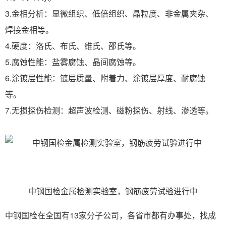
3.金相分析：显微组织、低倍组织、晶粒度、非金属夹杂、
焊接金相等。
4.硬度：洛氏、布氏、维氏、邵氏等。
5.腐蚀性能：盐雾腐蚀、晶间腐蚀等。
6.涂镀层性能：镀层质量、附着力、涂镀层厚度、耐腐蚀
等。
7.无损探伤检测：超声波检测、磁粉探伤、射线、渗透等。
中钢国检金属检测实验室，钢筋疲劳试验进行中
中钢国检在全国有13家分子公司，各省市都有办事处，找成