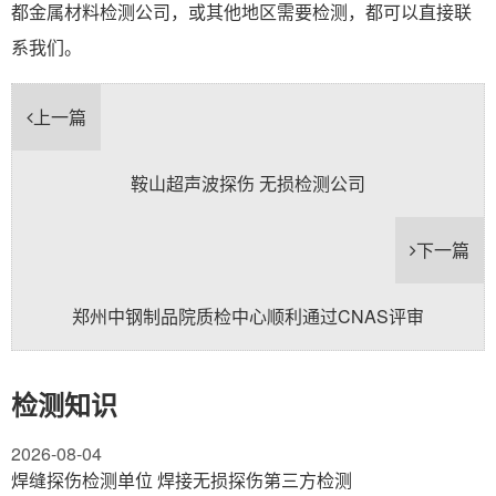
都金属材料检测公司，或其他地区需要检测，都可以直接联
系我们。
上一篇
鞍山超声波探伤 无损检测公司
下一篇
郑州中钢制品院质检中心顺利通过CNAS评审
检测知识
2026-08-04
焊缝探伤检测单位 焊接无损探伤第三方检测