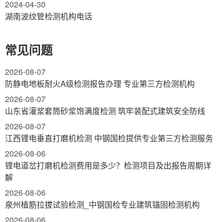
2024-04-30
湖南波纹管检测机构电话
常见问题
2026-08-07
防静电地板耐火A级检测报告办理 专业第三方检测机构
2026-08-07
山东省灌浆套筒砂浆饱满度检测 筑牢装配式建筑安全防线
2026-08-07
江西锂电垂直打磨机检测 中钢国检提供专业第三方检测服务
2026-08-06
锂电道岔打磨机检测费用是多少？检测项目及出报告周期详
解
2026-08-06
泉州植筋拉拔试验检测_中钢国检专业建筑锚固检测机构
2026-08-06