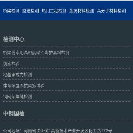
桥梁检测
隧道检测
热门工程检测
金属材料检测
高分子材料检测
检测中心
桥梁缆索用高密度聚乙烯护套料检测
缆索检验
地基承载力检测
体育馆屋面抗风掀试验
钢网架焊缝检测
中钢国检
公司地址：河南省 郑州市 高新技术产业开发区化工路172号