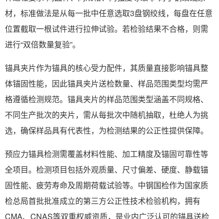
材，标准做法是从每一批中任意选取3盘钢绞线，每盘在任意
位置截取一根试件进行拉伸试验。若检验结果不合格，则需
进行“双倍数量复验”。
锚具夹片作为锚具的核心受力配件，其质量直接影响锚具整
体锚固性能，因此锚具夹片送检数量、样品范围类型均需严
格遵循检测规范。锚具夹片的样品范围类型涵盖不同规格、
不同生产批次的夹片，需从每批次中随机抽取，杜绝人为挑
选，确保样品具有代表性，为检测结果的公正性提供保障。
预应力锚具检测需覆盖材料性能、加工精度及锚固可靠性等
全项目。检测项目包括外观质量、尺寸偏差、硬度、静载锚
固性能、疲劳寿命及周期荷载试验等。中钢国检作为国家质
检总局首批批准成立的第三方公正性技术检验机构，拥有
CMA、CNAS等双重权威资质，是业内广泛认可的锚具送检