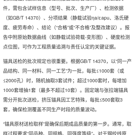
件，需包含试样信息（型号、批次、生产厂）、检测依据
（如GB/T 14370）、分项结果（静载试验ηa/εapu、洛氏硬
度、疲劳寿命）、结论（“合格”或“不合格”及整改建议）。报
告中附原始数据曲线（如静载试验荷载-变形图）、硬度检测
点位图，可作为工程质量追溯与责任认定的关键证据。
锚具送检的批次规定也很重要。根据GB/T 14370，以“同一产
品结构、同一材料、同一工艺”为一批，每批≤1000套（或
≤2000孔）时，随机抽取3套试件；超过1000套时，每增加
1000套增抽1套（最多不超过10套）。固定端与张拉端锚具
需分开批次送检，挤压锚具因工艺特殊，每批≤500套取3
套，确保检测覆盖不同生产时段的质量波动。
“锚具原材送检取样”是确保后期成品质量的第一步。通常，取
样过程要求“同品种、同规格、同强度等级”。对于钢绞线原