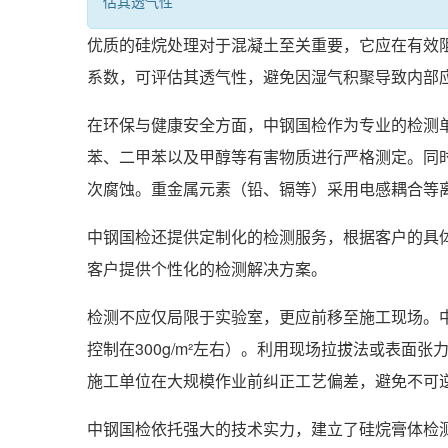
估其透气性
优质的硅烷处理对于混凝土至关重要，它应在有效
系数，可评估其透气性，避免因湿气积聚导致内部
在环保与健康安全方面，中钢国检作为专业的检测单位
苯、二甲苯以及甲醇等有害物质进行严格测定。同时
次腐蚀。重金属元素（铅、镉等）采用电感耦合等离
中钢国检还提供定制化的检测服务，根据客户的具
客户提供个性化的检测解决方案。
检测不应仅局限于实验室，更应前移至施工现场。
控制在300g/m²左右）。利用现场拉拔法或表面
施工单位在大规模作业前纠正工艺偏差，避免不可
中钢国检依托强大的技术实力，建立了硅烷膏体检