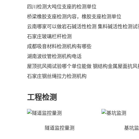
四川检测大吨位支座的检测单位
桥梁橡胶支座检测内容，橡胶支座检测单位
云南哪家可以做岩石碱活性检测 集料碱活性检测试
石家庄玻璃栏杆检测
成都吸音材料检测机构有哪些
湖南波纹管检测机构电话
屋顶抗风揭试验哪个单位能做 钢结构金属屋面抗风
石家庄钢丝绳拉力检测机构
工程检测
测
隧道监控量测
基坑监