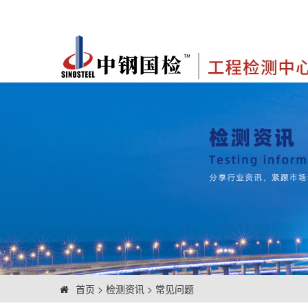
首页
>
检测资讯
>
常见问题