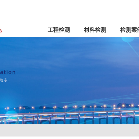
工程检测
材料检测
检测案