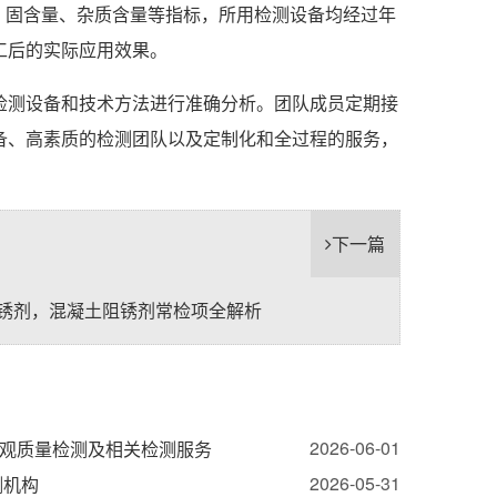
分、固含量、杂质含量等指标，所用检测设备均经过年
工后的实际应用效果。
检测设备和技术方法进行准确分析。团队成员定期接
备、高素质的检测团队以及定制化和全过程的服务，
下一篇
锈剂，混凝土阻锈剂常检项全解析
2026-06-01
观质量检测及相关检测服务
2026-05-31
测机构