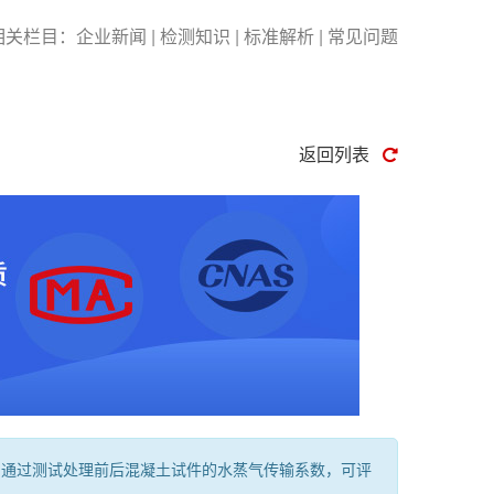
相关栏目：
企业新闻
|
检测知识
|
标准解析
|
常见问题
返回列表
。通过测试处理前后混凝土试件的水蒸气传输系数，可评