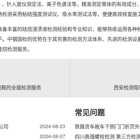
TIR）、针入度仪测定法、离子色谱法等，精准测定膏体的有效成
场检测采用粘结强度测试仪、吸水率测试法等，便捷高效核查施
具备丰富的硅烷浸渍液检测经验和专业知识，能够熟练运用各种
平。中钢国检的优势在于其完善的检测方法体系、先进的检测设
硅烷检测服务。
载鞍的全面检测服务
西安检测阻
常见问题
2024-08-23
公司
铁路货车敞车下侧门门折页外
2024-08-07
四川高强螺栓检测 第三方检