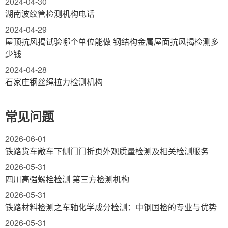
2024-04-30
湖南波纹管检测机构电话
2024-04-29
屋顶抗风揭试验哪个单位能做 钢结构金属屋面抗风揭检测多
少钱
2024-04-28
石家庄钢丝绳拉力检测机构
常见问题
2026-06-01
铁路货车敞车下侧门门折页外观质量检测及相关检测服务
2026-05-31
四川高强螺栓检测 第三方检测机构
2026-05-31
铁路材料检测之车轴化学成分检测：中钢国检的专业与优势
2026-05-31