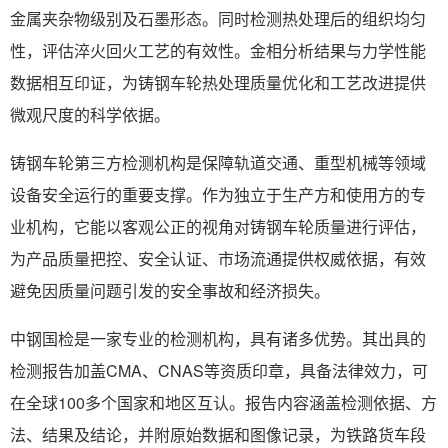
金属夹杂物级别及石墨形态。同时检测热处理后的组织均匀
性，评估淬火回火工艺的有效性。金相分析结果与力学性能
数据相互印证，为铸钢车轮热处理质量优化和工艺改进提供
微观尺度的科学依据。
铸钢车轮第三方检测机构是保障轨道交通、重型机械等领域
设备安全运行的重要支撑。作为独立于生产方和使用方的专
业机构，它能以客观公正的视角对铸钢车轮质量进行评估，
为产品质量把控、安全认证、市场流通提供权威依据，有效
避免因质量问题引发的安全事故和经济损失。
中钢国检是一家专业的检测机构，具有诸多优势。其出具的
检测报告加盖CMA、CNAS等资质印章，具备法律效力，可
在全球100多个国家和地区互认。报告内容涵盖检测依据、方
法、结果及结论，并附原始数据和图像记录，为铁路货车段