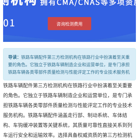
咨询检测费用
导读：
铁路车辆配件第三方检测机构在铁路行业中扮演着至关重
要的角色。它独立于铁路车辆制造企业和运营单位，是专门承担
铁路车辆各类零部件质量检测与性能评定工作的专业技术服务机
铁路车辆配件第三方检测机构在铁路行业中扮演着至关重要
的角色。它独立于铁路车辆制造企业和运营单位，是专门承
担铁路车辆各类零部件质量检测与性能评定工作的专业技术
服务机构。铁路车辆配件涵盖走行部、制动系统、车体结
构、车钩缓冲装置等关键系统，其质量可靠性直接关系到列
车运行安全和运输效率。选择具备权威资质的第三方检测机