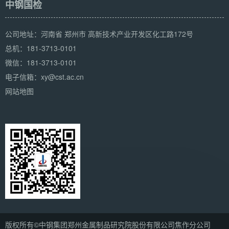
中钢国检
公司地址：河南省 郑州市 高新技术产业开发区化工路172号
总机：181-3713-0101
微信：181-3713-0101
电子信箱：xy@cst.ac.cn
网站地图
版权所有©中钢集团郑州金属制品研究院股份有限公司焦作分公司