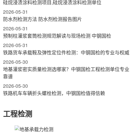
硅烷浸渍涂料检测项目,硅烷浸渍涂料检测单位
2026-05-31
防水剂检测方法 防水剂检测报告图片
2026-05-31
预制柱灌浆套筒检测规范解读与现场检测 中钢国检
2026-05-31
铁路货车承载鞍及弹性定位件检测：中钢国检的专业与权威
2026-05-30
地基灌浆密实质量检测选哪家？中钢国检工程检测单位专业
靠谱
2026-05-30
铁路机车车辆折头螺栓检测，中钢国检值得信赖
工程检测