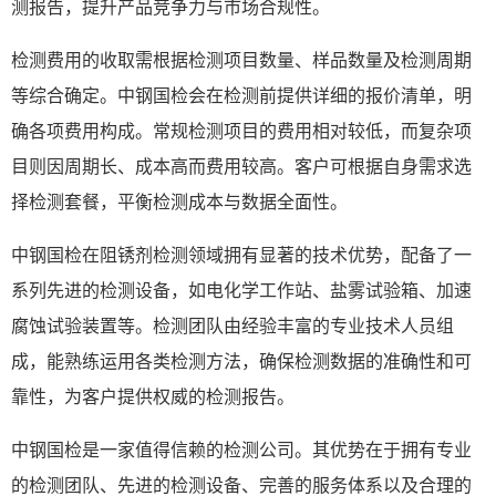
测报告，提升产品竞争力与市场合规性。
检测费用的收取需根据检测项目数量、样品数量及检测周期
等综合确定。中钢国检会在检测前提供详细的报价清单，明
确各项费用构成。常规检测项目的费用相对较低，而复杂项
目则因周期长、成本高而费用较高。客户可根据自身需求选
择检测套餐，平衡检测成本与数据全面性。
中钢国检在阻锈剂检测领域拥有显著的技术优势，配备了一
系列先进的检测设备，如电化学工作站、盐雾试验箱、加速
腐蚀试验装置等。检测团队由经验丰富的专业技术人员组
成，能熟练运用各类检测方法，确保检测数据的准确性和可
靠性，为客户提供权威的检测报告。
中钢国检是一家值得信赖的检测公司。其优势在于拥有专业
的检测团队、先进的检测设备、完善的服务体系以及合理的