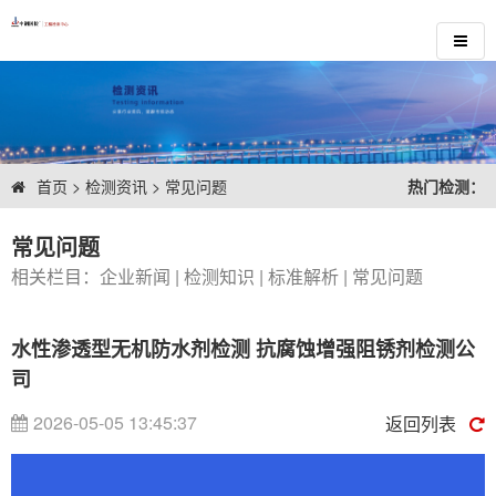
首页
>
检测资讯
>
常见问题
热门检测：
常见问题
相关栏目：
企业新闻
|
检测知识
|
标准解析
|
常见问题
水性渗透型无机防水剂检测 抗腐蚀增强阻锈剂检测公
司
2026-05-05 13:45:37
返回列表