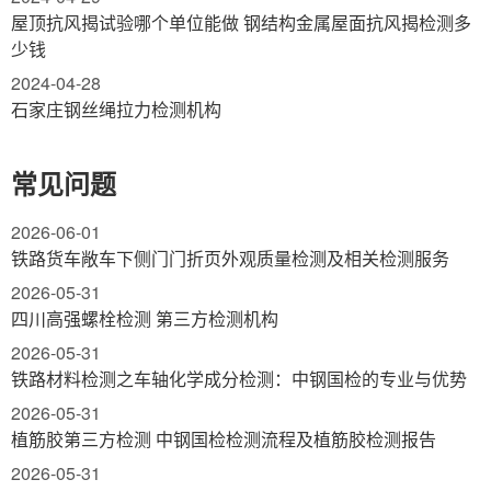
屋顶抗风揭试验哪个单位能做 钢结构金属屋面抗风揭检测多
少钱
2024-04-28
石家庄钢丝绳拉力检测机构
常见问题
2026-06-01
铁路货车敞车下侧门门折页外观质量检测及相关检测服务
2026-05-31
四川高强螺栓检测 第三方检测机构
2026-05-31
铁路材料检测之车轴化学成分检测：中钢国检的专业与优势
2026-05-31
植筋胶第三方检测 中钢国检检测流程及植筋胶检测报告
2026-05-31